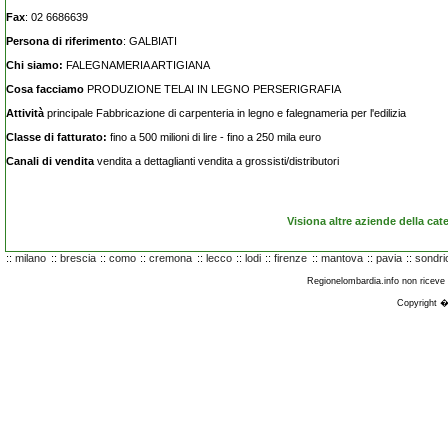
Fax
: 02 6686639
Persona di riferimento
: GALBIATI
Chi siamo:
FALEGNAMERIA ARTIGIANA
Cosa facciamo
PRODUZIONE TELAI IN LEGNO PERSERIGRAFIA
Attività
principale Fabbricazione di carpenteria in legno e falegnameria per l'edilizia
Classe di fatturato:
fino a 500 milioni di lire - fino a 250 mila euro
Canali di vendita
vendita a dettaglianti vendita a grossisti/distributori
Visiona altre aziende della cat
::
milano
::
brescia
::
como
::
cremona
::
lecco
::
lodi
::
firenze
::
mantova
::
pavia
::
sondri
Regionelombardia.info non riceve fi
Copyright �