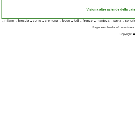
Visiona altre aziende della cat
::
milano
::
brescia
::
como
::
cremona
::
lecco
::
lodi
::
firenze
::
mantova
::
pavia
::
sondri
Regionelombardia.info non riceve fi
Copyright �