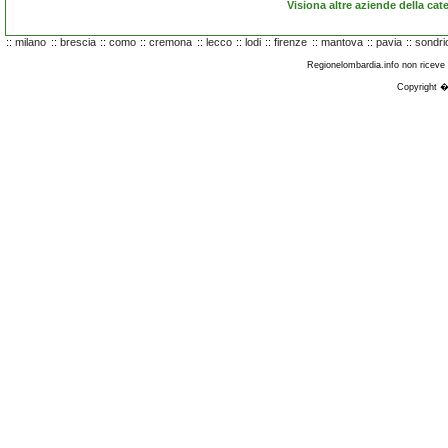
Visiona altre aziende della cat
::
milano
::
brescia
::
como
::
cremona
::
lecco
::
lodi
::
firenze
::
mantova
::
pavia
::
sondri
Regionelombardia.info non riceve fi
Copyright �