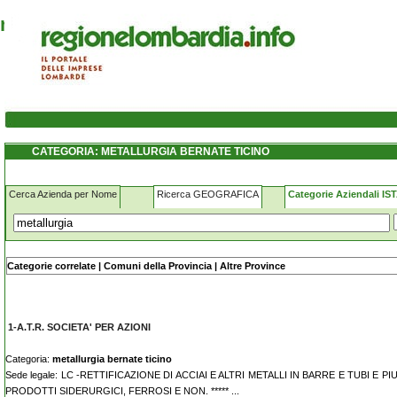
metallurgia bernate-ticino
CATEGORIA: METALLURGIA BERNATE TICINO
Cerca Azienda per Nome
Ricerca GEOGRAFICA
Categorie Aziendali IS
Nome - Ragione sociale:
Categorie correlate
|
Comuni della Provincia
|
Altre Province
1-A.T.R. SOCIETA' PER AZIONI
Categoria:
metallurgia bernate ticino
Sede legale: LC -RETTIFICAZIONE DI ACCIAI E ALTRI METALLI IN BARRE E TUBI 
PRODOTTI SIDERURGICI, FERROSI E NON. ***** ...