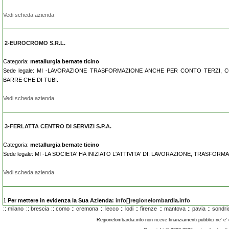
Vedi scheda azienda
2-EUROCROMO S.R.L.
Categoria:
metallurgia bernate ticino
Sede legale: MI -LAVORAZIONE TRASFORMAZIONE ANCHE PER CONTO TERZI, C
BARRE CHE DI TUBI.
Vedi scheda azienda
3-FERLATTA CENTRO DI SERVIZI S.P.A.
Categoria:
metallurgia bernate ticino
Sede legale: MI -LA SOCIETA' HA INIZIATO L'ATTIVITA' DI: LAVORAZIONE, TRASF
Vedi scheda azienda
1
Per mettere in evidenza la Sua Azienda:
info[]regionelombardia.info
::
milano
::
brescia
::
como
::
cremona
::
lecco
::
lodi
::
firenze
::
mantova
::
pavia
::
sondri
Regionelombardia.info non riceve finanziamenti pubblici ne' e' co