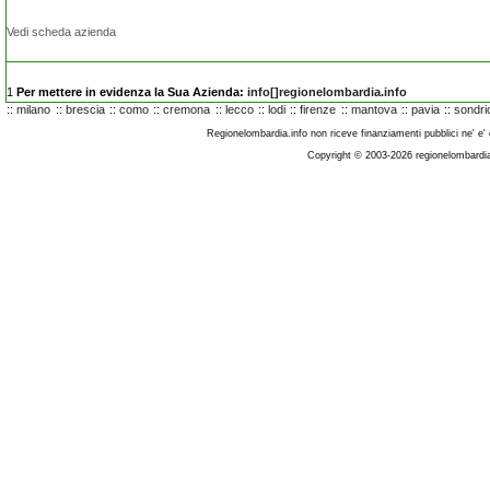
Vedi scheda azienda
1
Per mettere in evidenza la Sua Azienda:
info[]regionelombardia.info
::
milano
::
brescia
::
como
::
cremona
::
lecco
::
lodi
::
firenze
::
mantova
::
pavia
::
sondri
Regionelombardia.info non riceve finanziamenti pubblici ne' e' co
Copyright © 2003-2026 regionelombardia