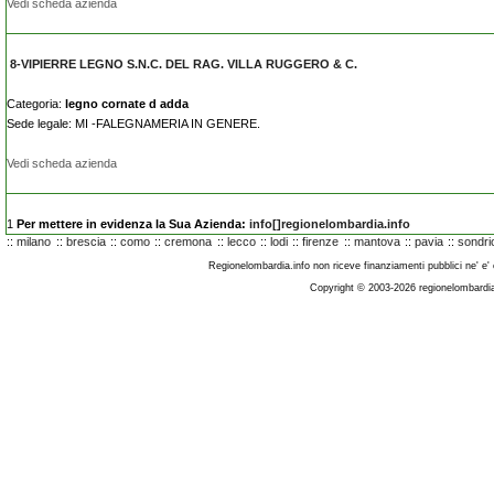
Vedi scheda azienda
8-VIPIERRE LEGNO S.N.C. DEL RAG. VILLA RUGGERO & C.
Categoria:
legno cornate d adda
Sede legale: MI -FALEGNAMERIA IN GENERE.
Vedi scheda azienda
1
Per mettere in evidenza la Sua Azienda:
info[]regionelombardia.info
::
milano
::
brescia
::
como
::
cremona
::
lecco
::
lodi
::
firenze
::
mantova
::
pavia
::
sondri
Regionelombardia.info non riceve finanziamenti pubblici ne' e' co
Copyright © 2003-2026 regionelombardia