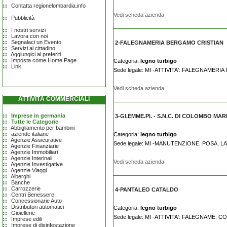
Contatta regionelombardia.info
Vedi scheda azienda
Pubblicità
I nostri servizi
Lavora con noi
Segnalaci un Evento
2-FALEGNAMERIA BERGAMO CRISTIAN
Servizi al cittadino
Aggiungici ai preferiti
Imposta come Home Page
Categoria:
legno turbigo
Link
Sede legale: MI -ATTIVITA': FALEGNAMER
Vedi scheda azienda
ATTIVITÀ COMMERCIALI
Imprese in germania
3-GI.EMME.PI. - S.N.C. DI COLOMBO MARI
Tutte le Categorie
Abbigliamento per bambini
aziende italiane
Categoria:
legno turbigo
Agenzie Assicurative
Sede legale: MI -MANUTENZIONE, POSA, 
Agenzie Finanziarie
Agenzie Immobiliari
Agenzie Interinali
Vedi scheda azienda
Agenzie Investigative
Agenzie Viaggi
Alberghi
Banche
Carrozzerie
4-PANTALEO CATALDO
Centri Benessere
Concessionarie Auto
Distributori automatici
Categoria:
legno turbigo
Gioiellerie
Sede legale: MI -ATTIVITA': FALEGNAME:
Imprese edili
Imprese di disinfestazione